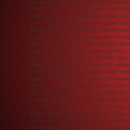
mobile_portrait=“40″][cd_section_title heading
FUNKTIONIERT“ section_sub_title=“Finde hera
Fragen kannst du uns
jederzeit
anrufen oder 
width=“1/2″][cd_feature_box icon_type=“flati
description=“Schick uns gleich online eine A
mobile_portrait=“25″][cd_feature_box icon_typ
ERHALTEN“ description=“Wir bearbeiten deine
mobile_portrait=“25″][/vc_column_inner][vc_c
tag“ style=“style-8″ title=“3. CARDEAL“ des
tablet=“35″ portrait=“25″ mobile=“25″ mobile_
8″ title=“4. ABHOLUNG & BARZAHLUNG“ descrip
tablet=“35″ portrait=“25″ mobile=“25″ mobil
mobile=“15″ mobile_portrait=“15″][/vc_colu
[vc_column_text css=“.vc_custom_1556374535
!important;padding-left: 20px !important;back
[/vc_column_text][/vc_column][/vc_row][vc_s
width=“1/2″][cd_space desktop=“95″ tablet=“8
center“ style=“style_1″ section_title=“unsere 
testimonials_slider_opt=“Navigation Dots,Au