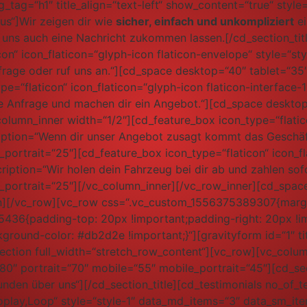
_tag=“h1″ title_align=“text-left“ show_content=“true“ style=
us“]Wir zeigen dir wie
sicher, einfach und unkompliziert
ei
uns auch eine Nachricht zukommen lassen.[/cd_section_tit
con“ icon_flaticon=“glyph-icon flaticon-envelope“ style=“s
nfrage oder ruf uns an.“][cd_space desktop=“40″ tablet=“35
e=“flaticon“ icon_flaticon=“glyph-icon flaticon-interface-1
 Anfrage und machen dir ein Angebot.“][cd_space desktop
olumn_inner width=“1/2″][cd_feature_box icon_type=“flatico
cription=“Wenn dir unser Angebot zusagt kommt das Gesch
portrait=“25″][cd_feature_box icon_type=“flaticon“ icon_fl
tion=“Wir holen dein Fahrzeug bei dir ab und zahlen sofo
e_portrait=“25″][/vc_column_inner][/vc_row_inner][cd_spac
mn][/vc_row][vc_row css=“.vc_custom_1556375389307{margin
436{padding-top: 20px !important;padding-right: 20px !
ground-color: #db2d2e !important;}“][gravityform id=“1″ tit
ection full_width=“stretch_row_content“][vc_row][vc_colu
0″ portrait=“70″ mobile=“55″ mobile_portrait=“45″][cd_secti
Kunden über uns“][/cd_section_title][cd_testimonials no_of_t
toplay,Loop“ style=“style-1″ data_md_items=“3″ data_sm_it