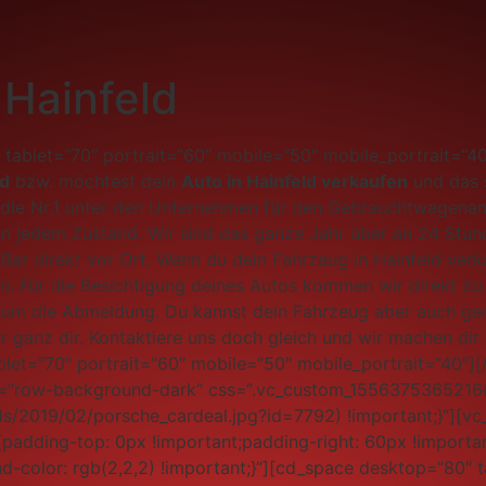
 Hainfeld
tablet=“70″ portrait=“60″ mobile=“50″ mobile_portrait=“4
ld
bzw. möchtest dein
Auto in Hainfeld verkaufen
und das s
die Nr.1 unter den Unternehmen für den Gebrauchtwagenanka
in jedem Zustand. Wir sind das ganze Jahr über an 24 Stun
 Bar direkt vor Ort. Wenn du dein Fahrzeug in Hainfeld ver
n. Für die Besichtigung deines Autos kommen wir direkt zu 
um die Abmeldung. Du kannst dein Fahrzeug aber auch gerne
r ganz dir. Kontaktiere uns doch gleich und wir machen dir
let=“70″ portrait=“60″ mobile=“50″ mobile_portrait=“40″]
pe=“row-background-dark“ css=“.vc_custom_155637536521
ds/2019/02/porsche_cardeal.jpg?id=7792) !important;}“][v
adding-top: 0px !important;padding-right: 60px !importan
nd-color: rgb(2,2,2) !important;}“][cd_space desktop=“80″ 