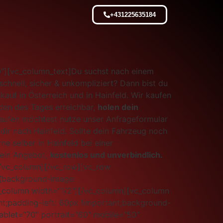
+431225635184
0″][vc_column_text]Du suchst nach einem
chnell, sicher & unkompliziert? Dann bist du
uf in Österreich und in Hainfeld. Wir kaufen
den des Tages erreichbar,
holen dein
kaufen möchtest nutze unser Anfrageformular
dir nach Hainfeld. Sollte dein Fahrzeug noch
 selber in Hainfeld bei einer
 ein Angebot,
kostenlos und unverbindlich.
[/vc_column][/vc_row][vc_row
6{background-image:
c_column width=“1/2″][/vc_column][vc_column
t;padding-left: 60px !important;background-
tablet=“70″ portrait=“60″ mobile=“50″