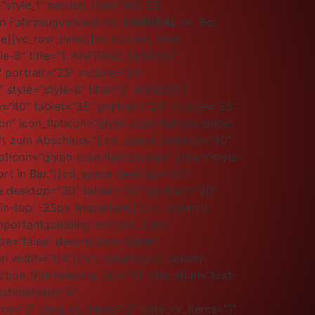
“style_1″ section_title=“WIE ES
n Fahrzeugverkauf mit
CARDEAL
ist. Bei
le][vc_row_inner][vc_column_inner
tyle-8″ title=“1. ANFRAGE SENDEN“
″ portrait=“25″ mobile=“25″
″ style=“style-8″ title=“2. ANGEBOT
=“40″ tablet=“35″ portrait=“25″ mobile=“25″
n“ icon_flaticon=“glyph-icon flaticon-price-
äft zum Abschluss.“][cd_space desktop=“40″
aticon=“glyph-icon flaticon-key“ style=“style-
rt in Bar.“][cd_space desktop=“40″
e desktop=“30″ tablet=“30″ portrait=“20″
-top: -25px !important;}“][vc_column]
important;padding-bottom: 20px
le=“false“ description=“false“]
mn width=“1/4″][/vc_column][vc_column
on_title heading_tag=“h1″ title_align=“text-
estimonials=“4″
ems=“3″ data_xs_items=“2″ data_xx_items=“1″