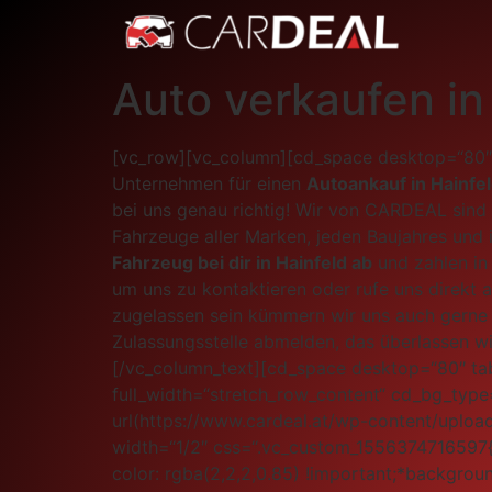
Auto verkaufen in
[vc_row][vc_column][cd_space desktop=“80″ 
Unternehmen für einen
Autoankauf in Hainfe
bei uns genau richtig! Wir von CARDEAL sind 
Fahrzeuge aller Marken, jeden Baujahres und 
Fahrzeug bei dir in Hainfeld ab
und zahlen in
um uns zu kontaktieren oder rufe uns direkt a
zugelassen sein kümmern wir uns auch gerne 
Zulassungsstelle abmelden, das überlassen wi
[/vc_column_text][cd_space desktop=“80″ tab
full_width=“stretch_row_content“ cd_bg_ty
url(https://www.cardeal.at/wp-content/uploa
width=“1/2″ css=“.vc_custom_1556374716597{p
color: rgba(2,2,2,0.85) !important;*backgrou