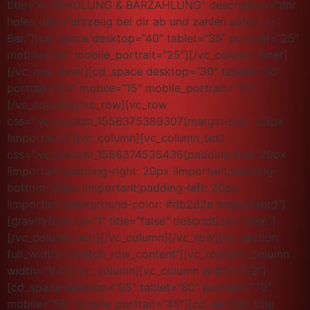
title=“4. ABHOLUNG & BARZAHLUNG“ description=“Wir
holen dein Fahrzeug bei dir ab und zahlen sofort in
Bar.“][cd_space desktop=“40″ tablet=“35″ portrait=“25″
mobile=“25″ mobile_portrait=“25″][/vc_column_inner]
[/vc_row_inner][cd_space desktop=“30″ tablet=“30″
portrait=“20″ mobile=“15″ mobile_portrait=“15″]
[/vc_column][/vc_row][vc_row
css=“.vc_custom_1556375389307{margin-top: -25px
!important;}“][vc_column][vc_column_text
css=“.vc_custom_1556374535436{padding-top: 20px
!important;padding-right: 20px !important;padding-
bottom: 20px !important;padding-left: 20px
!important;background-color: #db2d2e !important;}“]
[gravityform id=“1″ title=“false“ description=“false“]
[/vc_column_text][/vc_column][/vc_row][vc_section
full_width=“stretch_row_content“][vc_row][vc_column
width=“1/4″][/vc_column][vc_column width=“1/2″]
[cd_space desktop=“95″ tablet=“80″ portrait=“70″
mobile=“55″ mobile_portrait=“45″][cd_section_title