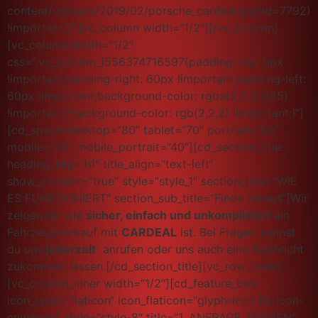
content/uploads/2019/02/porsche_cardeal.jpg?id=7792)
!important;}“][vc_column width=“1/2″][/vc_column]
[vc_column width=“1/2″
css=“.vc_custom_1556374716597{padding-top: 0px
!important;padding-right: 60px !important;padding-left:
60px !important;background-color: rgba(2,2,2,0.85)
!important;*background-color: rgb(2,2,2) !important;}“]
[cd_space desktop=“80″ tablet=“70″ portrait=“60″
mobile=“50″ mobile_portrait=“40″][cd_section_title
heading_tag=“h1″ title_align=“text-left“
show_content=“true“ style=“style_1″ section_title=“WIE
ES FUNKTIONIERT“ section_sub_title=“Finde heraus“]Wir
zeigen dir wie
sicher, einfach und unkompliziert
ein
Fahrzeugverkauf mit
CARDEAL
ist. Bei Fragen kannst
du uns
jederzeit
anrufen oder uns auch eine Nachricht
zukommen lassen.[/cd_section_title][vc_row_inner]
[vc_column_inner width=“1/2″][cd_feature_box
icon_type=“flaticon“ icon_flaticon=“glyph-icon flaticon-
envelope“ style=“style-8″ title=“1. ANFRAGE SENDEN“