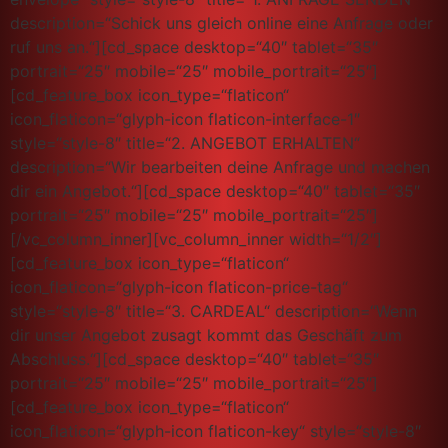
description=“Schick uns gleich online eine Anfrage oder
ruf uns an.“][cd_space desktop=“40″ tablet=“35″
portrait=“25″ mobile=“25″ mobile_portrait=“25″]
[cd_feature_box icon_type=“flaticon“
icon_flaticon=“glyph-icon flaticon-interface-1″
style=“style-8″ title=“2. ANGEBOT ERHALTEN“
description=“Wir bearbeiten deine Anfrage und machen
dir ein Angebot.“][cd_space desktop=“40″ tablet=“35″
portrait=“25″ mobile=“25″ mobile_portrait=“25″]
[/vc_column_inner][vc_column_inner width=“1/2″]
[cd_feature_box icon_type=“flaticon“
icon_flaticon=“glyph-icon flaticon-price-tag“
style=“style-8″ title=“3. CARDEAL“ description=“Wenn
dir unser Angebot zusagt kommt das Geschäft zum
Abschluss.“][cd_space desktop=“40″ tablet=“35″
portrait=“25″ mobile=“25″ mobile_portrait=“25″]
[cd_feature_box icon_type=“flaticon“
icon_flaticon=“glyph-icon flaticon-key“ style=“style-8″