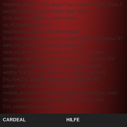
heading_tag=“h1″ title_align=“text-center“ style=“style_1″
section_title=“unsere Kunden über uns“]
[/cd_section_title][cd_testimonials
no_of_testimonials=“4″
testimonials_slider_opt=“Navigation
Dots,Autoplay,Loop“ style=“style-1″ data_md_items=“3″
data_sm_items=“3″ data_xs_items=“2″
data_xx_items=“1″ data_space=“20″][cd_space
desktop=“95″ tablet=“80″ portrait=“70″ mobile=“55″
mobile_portrait=“45″][/vc_column][vc_column
width=“1/4″][/vc_column][/vc_row][/vc_section]
[vc_row][vc_column][cd_space desktop=“80″
tablet=“70″ portrait=“60″ mobile=“50″
mobile_portrait=“40″][/vc_column][/vc_row][vc_row]
[vc_column][vc_column_text][/vc_column_text]
[/vc_column][/vc_row]
CARDEAL
HILFE