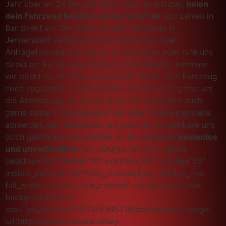
Jahr über an 24 Stunden des Tages erreichbar,
holen
dein Fahrzeug bei dir in Jennersdorf ab
und zahlen in
Bar direkt vor Ort. Wenn du dein Fahrzeug in
Jennersdorf verkaufen möchtest nutze unser
Anfrageformular um uns zu kontaktieren oder rufe uns
direkt an. Für die Besichtigung deines Autos kommen
wir direkt zu dir nach Jennersdorf. Sollte dein Fahrzeug
noch zugelassen sein kümmern wir uns auch gerne um
die Abmeldung. Du kannst dein Fahrzeug aber auch
gerne selber in Jennersdorf bei einer Zulassungsstelle
abmelden, das überlassen wir ganz dir. Kontaktiere uns
doch gleich und wir machen dir ein Angebot,
kostenlos
und unverbindlich.
[/vc_column_text][cd_space
desktop=“80″ tablet=“70″ portrait=“60″ mobile=“50″
mobile_portrait=“40″][/vc_column][/vc_row][vc_row
full_width=“stretch_row_content“ cd_bg_type=“row-
background-dark“
css=“.vc_custom_1556375365216{background-image:
url(https://www.cardeal.at/wp-