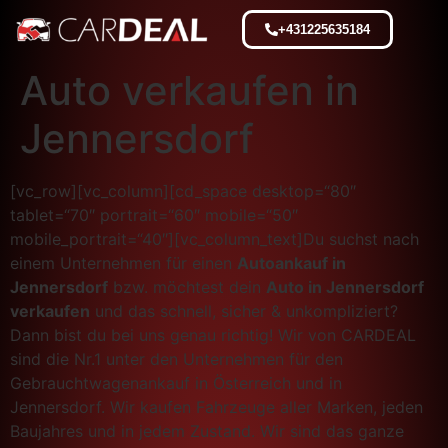
+431225635184
Auto verkaufen in
Jennersdorf
[vc_row][vc_column][cd_space desktop=“80″
tablet=“70″ portrait=“60″ mobile=“50″
mobile_portrait=“40″][vc_column_text]Du suchst nach
einem Unternehmen für einen
Autoankauf in
Jennersdorf
bzw. möchtest dein
Auto in Jennersdorf
verkaufen
und das schnell, sicher & unkompliziert?
Dann bist du bei uns genau richtig! Wir von CARDEAL
sind die Nr.1 unter den Unternehmen für den
Gebrauchtwagenankauf in Österreich und in
Jennersdorf. Wir kaufen Fahrzeuge aller Marken, jeden
Baujahres und in jedem Zustand. Wir sind das ganze