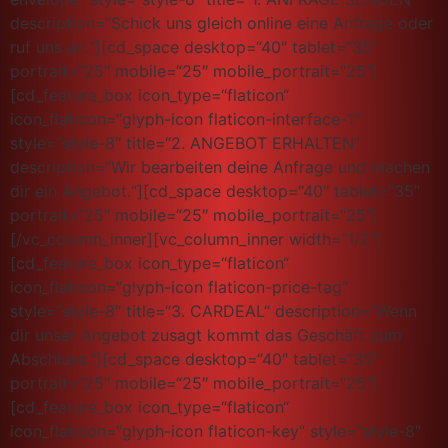
description=“Schick uns gleich online eine Anfrage oder
ruf uns an.“][cd_space desktop=“40″ tablet=“35″
portrait=“25″ mobile=“25″ mobile_portrait=“25″]
[cd_feature_box icon_type=“flaticon“
icon_flaticon=“glyph-icon flaticon-interface-1″
style=“style-8″ title=“2. ANGEBOT ERHALTEN“
description=“Wir bearbeiten deine Anfrage und machen
dir ein Angebot.“][cd_space desktop=“40″ tablet=“35″
portrait=“25″ mobile=“25″ mobile_portrait=“25″]
[/vc_column_inner][vc_column_inner width=“1/2″]
[cd_feature_box icon_type=“flaticon“
icon_flaticon=“glyph-icon flaticon-price-tag“
style=“style-8″ title=“3. CARDEAL“ description=“Wenn
dir unser Angebot zusagt kommt das Geschäft zum
Abschluss.“][cd_space desktop=“40″ tablet=“35″
portrait=“25″ mobile=“25″ mobile_portrait=“25″]
[cd_feature_box icon_type=“flaticon“
icon_flaticon=“glyph-icon flaticon-key“ style=“style-8″