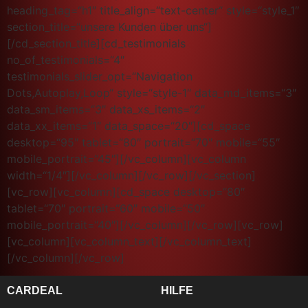
heading_tag=“h1″ title_align=“text-center“ style=“style_1″
section_title=“unsere Kunden über uns“]
[/cd_section_title][cd_testimonials
no_of_testimonials=“4″
testimonials_slider_opt=“Navigation
Dots,Autoplay,Loop“ style=“style-1″ data_md_items=“3″
data_sm_items=“3″ data_xs_items=“2″
data_xx_items=“1″ data_space=“20″][cd_space
desktop=“95″ tablet=“80″ portrait=“70″ mobile=“55″
mobile_portrait=“45″][/vc_column][vc_column
width=“1/4″][/vc_column][/vc_row][/vc_section]
[vc_row][vc_column][cd_space desktop=“80″
tablet=“70″ portrait=“60″ mobile=“50″
mobile_portrait=“40″][/vc_column][/vc_row][vc_row]
[vc_column][vc_column_text][/vc_column_text]
[/vc_column][/vc_row]
CARDEAL
HILFE