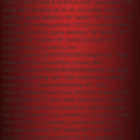
title=“4. ABHOLUNG & BARZAHLUNG“ description=“Wir
holen dein Fahrzeug bei dir ab und zahlen sofort in
Bar.“][cd_space desktop=“40″ tablet=“35″ portrait=“25″
mobile=“25″ mobile_portrait=“25″][/vc_column_inner]
[/vc_row_inner][cd_space desktop=“30″ tablet=“30″
portrait=“20″ mobile=“15″ mobile_portrait=“15″]
[/vc_column][/vc_row][vc_row
css=“.vc_custom_1556375389307{margin-top: -25px
!important;}“][vc_column][vc_column_text
css=“.vc_custom_1556374535436{padding-top: 20px
!important;padding-right: 20px !important;padding-
bottom: 20px !important;padding-left: 20px
!important;background-color: #db2d2e !important;}“]
[gravityform id=“1″ title=“false“ description=“false“]
[/vc_column_text][/vc_column][/vc_row][vc_section
full_width=“stretch_row_content“][vc_row][vc_column
width=“1/4″][/vc_column][vc_column width=“1/2″]
[cd_space desktop=“95″ tablet=“80″ portrait=“70″
mobile=“55″ mobile_portrait=“45″][cd_section_title