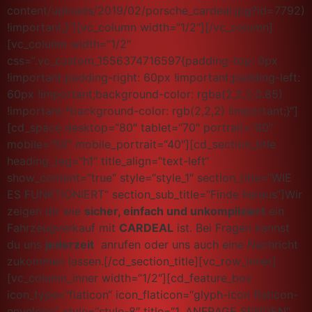
content/uploads/2019/02/porsche_cardeal.jpg?id=7792)
!important;}“][vc_column width=“1/2″][/vc_column]
[vc_column width=“1/2″
css=“.vc_custom_1556374716597{padding-top: 0px
!important;padding-right: 60px !important;padding-left:
60px !important;background-color: rgba(2,2,2,0.85)
!important;*background-color: rgb(2,2,2) !important;}“]
[cd_space desktop=“80″ tablet=“70″ portrait=“60″
mobile=“50″ mobile_portrait=“40″][cd_section_title
heading_tag=“h1″ title_align=“text-left“
show_content=“true“ style=“style_1″ section_title=“WIE
ES FUNKTIONIERT“ section_sub_title=“Finde heraus“]Wir
zeigen dir wie
sicher, einfach und unkompliziert
ein
Fahrzeugverkauf mit
CARDEAL
ist. Bei Fragen kannst
du uns
jederzeit
anrufen oder uns auch eine Nachricht
zukommen lassen.[/cd_section_title][vc_row_inner]
[vc_column_inner width=“1/2″][cd_feature_box
icon_type=“flaticon“ icon_flaticon=“glyph-icon flaticon-
envelope“ style=“style-8″ title=“1. ANFRAGE SENDEN“