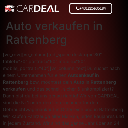
+431225635184
Auto verkaufen in
Rattenberg
[vc_row][vc_column][cd_space desktop=“80″
tablet=“70″ portrait=“60″ mobile=“50″
mobile_portrait=“40″][vc_column_text]Du suchst nach
einem Unternehmen für einen
Autoankauf in
Rattenberg
bzw. möchtest dein
Auto in Rattenberg
verkaufen
und das schnell, sicher & unkompliziert?
Dann bist du bei uns genau richtig! Wir von CARDEAL
sind die Nr.1 unter den Unternehmen für den
Gebrauchtwagenankauf in Österreich und in Rattenberg.
Wir kaufen Fahrzeuge aller Marken, jeden Baujahres und
in jedem Zustand. Wir sind das ganze Jahr über an 24