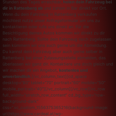
Stunden des Tages erreichbar,
holen dein Fahrzeug bei
dir in Rattenberg ab
und zahlen in Bar direkt vor Ort.
Wenn du dein Fahrzeug in Rattenberg verkaufen
möchtest nutze unser Anfrageformular um uns zu
kontaktieren oder rufe uns direkt an. Für die
Besichtigung deines Autos kommen wir direkt zu dir
nach Rattenberg. Sollte dein Fahrzeug noch zugelassen
sein kümmern wir uns auch gerne um die Abmeldung.
Du kannst dein Fahrzeug aber auch gerne selber in
Rattenberg bei einer Zulassungsstelle abmelden, das
überlassen wir ganz dir. Kontaktiere uns doch gleich und
wir machen dir ein Angebot,
kostenlos und
unverbindlich.
[/vc_column_text][cd_space
desktop=“80″ tablet=“70″ portrait=“60″ mobile=“50″
mobile_portrait=“40″][/vc_column][/vc_row][vc_row
full_width=“stretch_row_content“ cd_bg_type=“row-
background-dark“
css=“.vc_custom_1556375365216{background-image:
url(https://www.cardeal.at/wp-